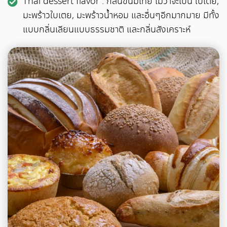
Thai dessert flavor : กลิ่นขนมไทย ไม่ว่าจะเป็น ใบเตย,
มะพร้าวใบเตย, มะพร้าวน้ำหอม และอื่นๆอีกมากมาย มีทั้ง
แบบกลิ่นเลียนแบบธรรมชาติ และกลิ่นสังเคราะห์