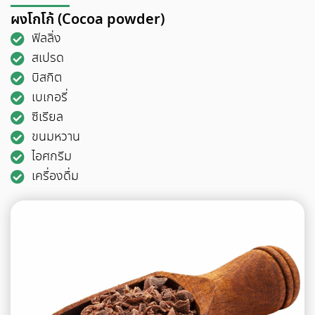
ผงโกโก้ (Cocoa powder)
ฟิลลิ่ง
สเปรด
บิสกิต
เบเกอรี่
ซีเรียล
ขนมหวาน
ไอศกรีม
เครื่องดื่ม