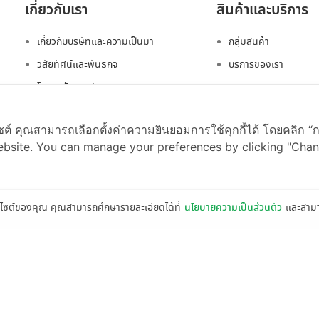
เกี่ยวกับเรา
สินค้าและบริการ
เกี่ยวกับบริษัทและความเป็นมา
กลุ่มสินค้า
วิสัยทัศน์และพันธกิจ
บริการของเรา
โครงสร้างองค์กร
คณะกรรมการและผู้บริหาร
บไซต์ คุณสามารถเลือกตั้งค่าความยินยอมการใช้คุกกี้ได้ โดยคลิก “ก
สารจากประธานเจ้าหน้าที่บริหาร
PRODUCT & SE
bsite. You can manage your preferences by clicking "Chan
รางวัลและความภาคภูมิใจ
Product Group
บริษัทในเครือของเรา
Our Services
ติดต่อเรา
ว็บไซต์ของคุณ คุณสามารถศึกษารายละเอียดได้ที่
นโยบายความเป็นส่วนตัว
และสาม
ABOUT US
About NTSC