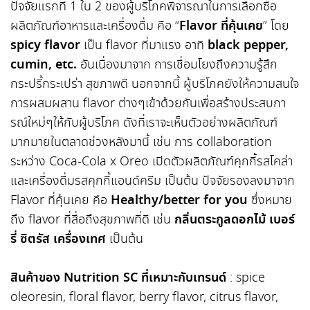
ปัจจัยแรกที่ 1 ใน 2 ของผู้บริโภคพิจารณาในการเลือกซื้อ
ผลิตภัณฑ์อาหารและเครื่องดื่ม คือ “
Flavor ที่คุ้นเคย
” โดย
spicy flavor
เป็น flavor ที่มาแรง อาทิ
black pepper,
cumin, etc.
อันเนื่องมาจาก การเชื่อมโยงถึงความรู้สึก
กระปรี้กระเปร่า สุขภาพดี นอกจากนี้ ผู้บริโภคยังให้ความสนใจ
การผสมผสาน flavor ต่างๆเข้าด้วยกันเพื่อสร้างประสบกา
รณ์ใหม่ๆให้กับผู้บริโภค ดังที่เราจะเห็นตัวอย่างผลิตภัณฑ์
มากมายในตลาดช่วงหลังมานี้ เช่น การ collaboration
ระหว่าง Coca-Cola x Oreo เปิดตัวผลิตภัณฑ์คุกกี้รสโคล่า
และเครื่องดื่มรสคุกกี้แอนด์ครีม เป็นต้น ปัจจัยรองลงมาจาก
Flavor ที่คุ้นเคย คือ
Healthy/better for you
ซึ่งหมาย
ถึง flavor ที่สื่อถึงสุขภาพที่ดี เช่น
กลิ่นตระกูลดอกไม้ เบอร์
รี่ ซิตรัส เครื่องเทศ
เป็นต้น
สินค้าของ Nutrition SC ที่เหมาะกับเทรนด์
: spice
oleoresin, floral flavor, berry flavor, citrus flavor,