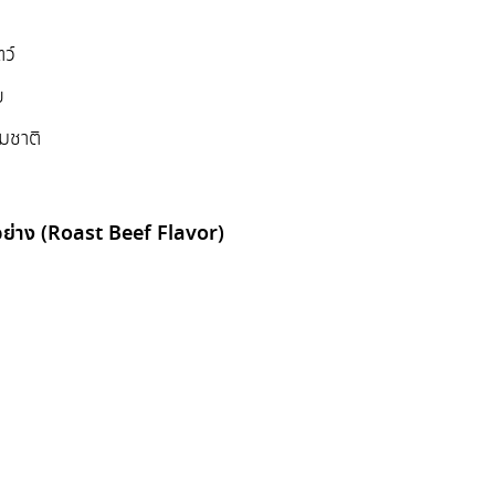
ว์
บ
มชาติ
อย่าง (Roast Beef Flavor)